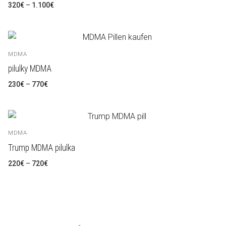
Rozpětí
320
€
–
1.100
€
cen:
320€
až
1.100€
MDMA
pilulky MDMA
Rozpětí
230
€
–
770
€
cen:
230€
až
770€
MDMA
Trump MDMA pilulka
Rozpětí
220
€
–
720
€
cen:
220€
až
720€