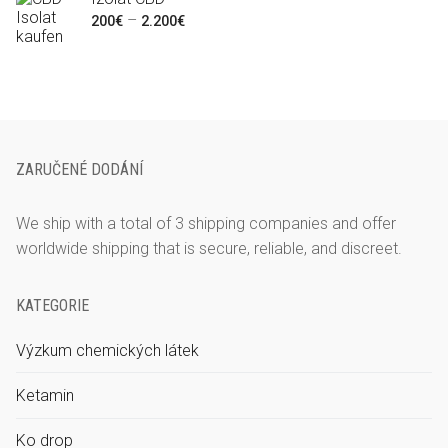
Rozpětí
–
770€
200
€
2.200
€
cen:
200€
až
2.200€
ZARUČENÉ DODÁNÍ
We ship with a total of 3 shipping companies and offer
worldwide shipping that is secure, reliable, and discreet.
KATEGORIE
Výzkum chemických látek
Ketamin
Ko drop