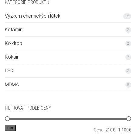
KATEGORIE PRODUKTŮ
Výzkum chemických látek
15
Ketamin
2
Ko drop
2
Kokain
7
LSD
2
MDMA
8
FILTROVAT PODLE CENY
Filtr
Mi
Ma
Cena:
210€
-
1.100€