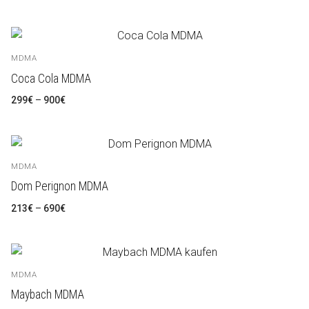
cen:
300€
Polski
až
1.000€
Português
MDMA
Русский
Coca Cola MDMA
Rozpětí
Español
299
€
–
900
€
cen:
299€
až
900€
MDMA
Dom Perignon MDMA
Rozpětí
213
€
–
690
€
cen:
213€
až
690€
MDMA
Maybach MDMA