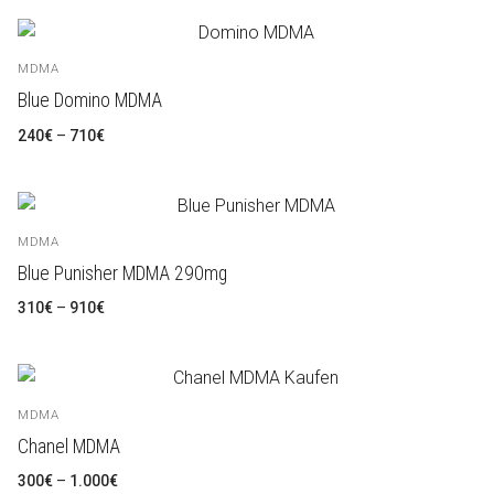
LSD
العربية
Ketamin
MDMA
Blue Domino MDMA
Výzkum chemických látek
简体中文
Rozpětí
240
€
–
710
€
cen:
240€
Nederlands
až
710€
English
MDMA
Français
Blue Punisher MDMA 290mg
Rozpětí
310
€
–
910
€
Deutsch
cen:
310€
až
910€
Ελληνικά
Magyar
MDMA
Chanel MDMA
Italiano
Rozpětí
300
€
–
1.000
€