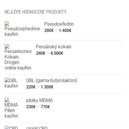
ce
ce
NEJLÉPE HODNOCENÉ PRODUKTY
Pseudoefedrin
Rozpětí
–
200
€
1.400
€
cen:
200€
Peruánský kokain
až
Rozpětí
–
240
€
4.000
€
1.400€
cen:
240€
až
GBL (gama-butyrolakton)
4.000€
Rozpětí
–
220
€
1.300
€
cen:
pilulky MDMA
220€
Rozpětí
–
230
€
770
€
až
cen:
1.300€
230€
až
Izolát CBD