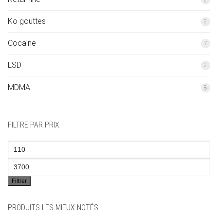
Ko gouttes
2
Cocaïne
7
LSD
2
MDMA
8
FILTRE PAR PRIX
Prix
min
Prix
Filtrer
max
PRODUITS LES MIEUX NOTÉS