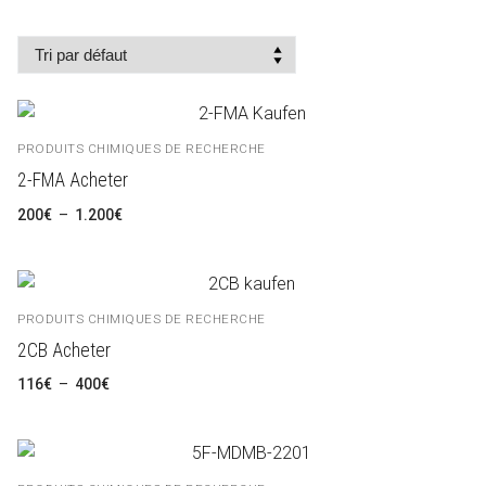
LSD
العربية
Kétamine
简体中文
Produits chimiques de recherche
Čeština
PRODUITS CHIMIQUES DE RECHERCHE
Nederlands
2-FMA Acheter
English
Plage
200
€
–
1.200
€
de
prix :
200€
Deutsch
à
1.200€
Ελληνικά
PRODUITS CHIMIQUES DE RECHERCHE
2CB Acheter
Magyar
Plage
116
€
–
400
€
de
Italiano
prix :
116€
à
Polski
400€