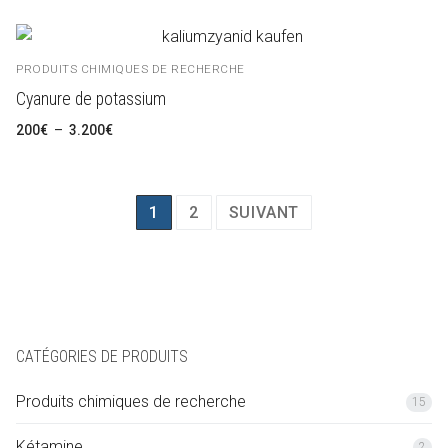
200€
à
1.100€
PRODUITS CHIMIQUES DE RECHERCHE
Cyanure de potassium
Plage
200
€
–
3.200
€
de
prix :
200€
à
3.200€
Pagination
1
2
SUIVANT
des
publications
CATÉGORIES DE PRODUITS
Produits chimiques de recherche
15
Kétamine
2