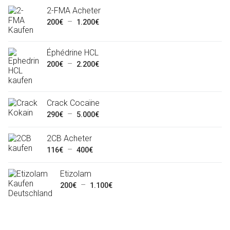
2-FMA Acheter
Plage
–
200
€
1.200
€
de
prix :
Éphédrine HCL
200€
Plage
–
200
€
2.200
€
à
de
1.200€
prix :
200€
Crack Cocaïne
Plage
–
à
290
€
5.000
€
de
2.200€
2CB Acheter
prix :
Plage
–
116
€
400
€
290€
de
à
Etizolam
prix :
5.000€
Plage
–
200
€
1.100
€
116€
de
à
prix :
400€
200€