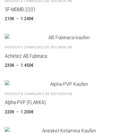
PRODUITS CHIMIQUES DE RECHERCHE
Português
5F-MDMB-2201
Русский
Plage
210
€
–
1.240
€
de
prix :
Español
210€
à
1.240€
PRODUITS CHIMIQUES DE RECHERCHE
Achetez AB Fubinaca
Plage
230
€
–
1.450
€
de
prix :
230€
à
1.450€
PRODUITS CHIMIQUES DE RECHERCHE
Alpha-PVP (FLAKKA)
Plage
220
€
–
1.200
€
de
prix :
220€
à
1.200€