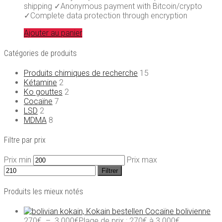
shipping ✓Anonymous payment with Bitcoin/crypto
✓Complete data protection through encryption
Ajouter au panier
Catégories de produits
Produits chimiques de recherche
15
Kétamine
2
Ko gouttes
2
Cocaïne
7
LSD
2
MDMA
8
Filtre par prix
Prix min
Prix max
Filtrer
Produits les mieux notés
Cocaïne bolivienne
270
€
–
3.000
€
Plage de prix : 270€ à 3.000€