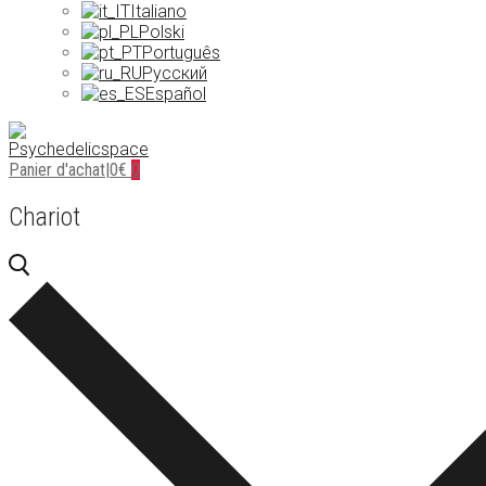
Italiano
Polski
Português
Русский
Español
Panier d'achat
|
0
€
0
Chariot