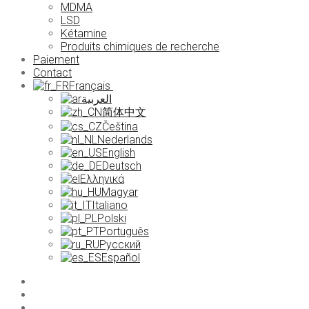
MDMA
LSD
Kétamine
Produits chimiques de recherche
Paiement
Contact
Français
العربية
简体中文
Čeština
Nederlands
English
Deutsch
Ελληνικά
Magyar
Italiano
Polski
Português
Русский
Español