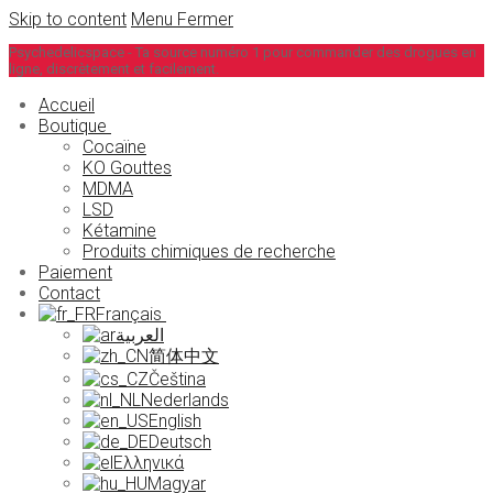
Skip to content
Menu
Fermer
Psychedelicspace - Ta source numéro 1 pour commander des drogues en
ligne, discrètement et facilement.
Accueil
Boutique
Cocaïne
KO Gouttes
MDMA
LSD
Kétamine
Produits chimiques de recherche
Paiement
Contact
Français
العربية
简体中文
Čeština
Nederlands
English
Deutsch
Ελληνικά
Magyar