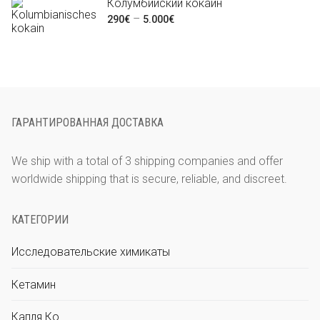
–
Колумбийский кокаин
Диапазон
–
3.700€
290
€
5.000
€
цен:
290€
–
5.000€
ГАРАНТИРОВАННАЯ ДОСТАВКА
We ship with a total of 3 shipping companies and offer
worldwide shipping that is secure, reliable, and discreet.
КАТЕГОРИИ
Исследовательские химикаты
Кетамин
Капля Ко