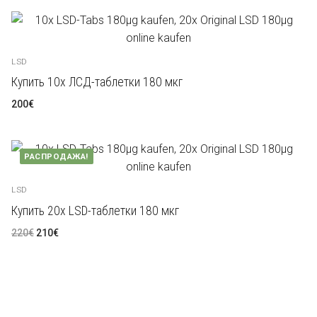
LSD
Русский
Кетамин
العربية
LSD
Исследовательские химикаты
Купить 10x ЛСД-таблетки 180 мкг
200
€
简体中文
РАСПРОДАЖА!
Čeština
LSD
Nederlands
Купить 20x LSD-таблетки 180 мкг
English
Первоначальная
Текущая
220
€
210
€
цена
цена:
составляла
210€.
220€.
Français
Deutsch