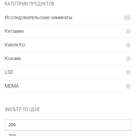
Ελληνικά
КАТЕГОРИИ ПРОДУКТОВ
Magyar
Исследовательские химикаты
15
Italiano
Кетамин
2
Polski
Капля Ко
2
Português
Кокаин
7
Español
LSD
2
MDMA
8
ФИЛЬТР ПО ЦЕНЕ
Минимальная
цена
Максимальная