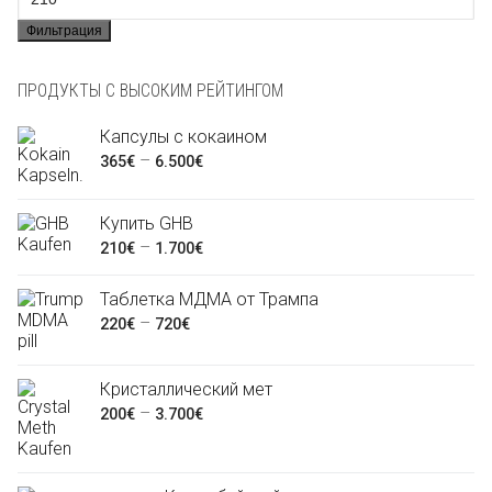
Фильтрация
цена
ПРОДУКТЫ С ВЫСОКИМ РЕЙТИНГОМ
Капсулы с кокаином
Диапазон
–
365
€
6.500
€
цен:
365€
Купить GHB
–
Диапазон
–
210
€
1.700
€
6.500€
цен:
Таблетка МДМА от Трампа
210€
Диапазон
–
220
€
720
€
–
цен:
1.700€
220€
Кристаллический мет
–
Диапазон
–
200
€
3.700
€
720€
цен:
200€