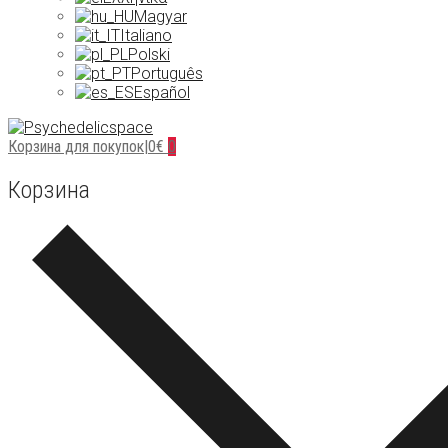
Magyar
Italiano
Polski
Português
Español
Корзина для покупок
|
0
€
0
Корзина