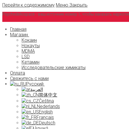
Перейти к содержимому
Меню
Закрыть
Psychedelicspace - ваш источник номер 1, чтобы заказать наркоти
Главная
Магазин
Кокаин
Нокауты
MDMA
LSD
Кетамин
Исследовательские химикаты
Оплата
Свяжитесь с нами
Русский
العربية
简体中文
Čeština
Nederlands
English
Français
Deutsch
Ελληνικά