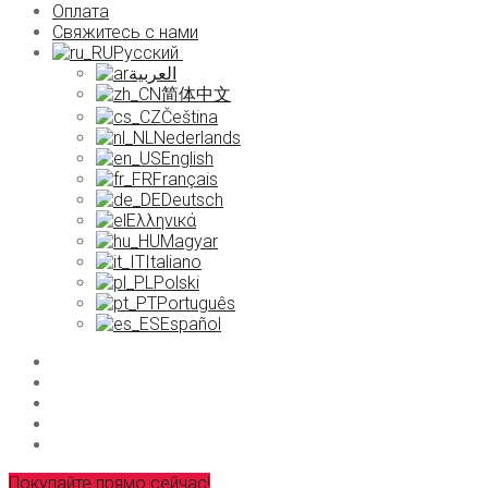
Оплата
Свяжитесь с нами
Русский
العربية
简体中文
Čeština
Nederlands
English
Français
Deutsch
Ελληνικά
Magyar
Italiano
Polski
Português
Español
Покупайте прямо сейчас!