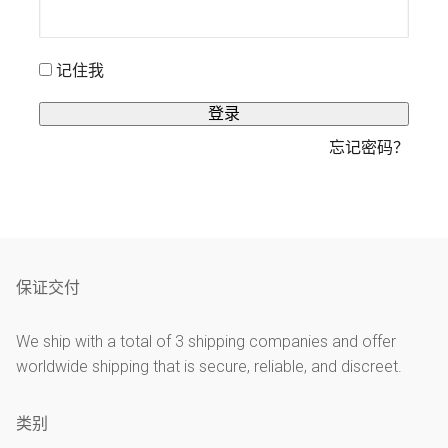
LSD
العربية
填
氯胺酮
Čeština
记住我
研究化学品
登录
忘记密码？
Nederlands
English
保证交付
Français
We ship with a total of 3 shipping companies and offer
worldwide shipping that is secure, reliable, and discreet.
Deutsch
类别