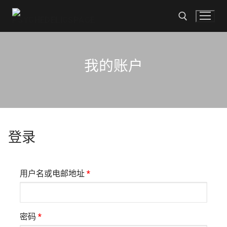
跳
至
内
容
搜索
我的账户
搜
索
首页
登录
商店
可卡因
付款方式
必
用户名或电邮地址
*
KO 下降
联系我们
填
摇头丸
简体中文
必
密码
*