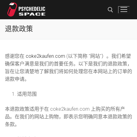
跳
至
内
容
退款政策
搜索
搜
感谢您在
coke2kaufen.com
(以下简称 "网站"）。我们希望
索
确保客户满意是我们的首要任务。以下是我们的退款政策，
旨在让您清楚地了解我们将如何处理您在本网站上的订单的
首页
退款申请。
商店
适用范围
可卡因
付款方式
本退款政策适用于在 coke2kaufen.com 上购买的所有产
KO 下降
联系我们
品。在我们的网站上购物，即表示您明确同意本退款政策的
条款。
摇头丸
简体中文