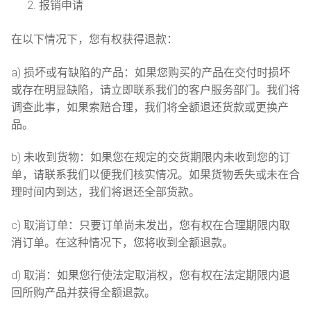
LSD
العربية
报销申请
氯胺酮
Čeština
在以下情况下，您有权获得退款：
研究化学品
Nederlands
a) 损坏或有缺陷的产品：如果您购买的产品在交付时损坏
或存在明显缺陷，请立即联系我们的客户服务部门。我们将
English
调查此事，如果索赔合理，我们将全额退还货款或更换产
品。
Français
Deutsch
b) 未收到货物：如果您在规定的交货期限内未收到您的订
单，请联系我们以便我们核实情况。如果货物丢失或未在合
Ελληνικά
理时间内到达，我们将退还全部货款。
Magyar
c) 取消订单：只要订单尚未发出，您有权在合理期限内取
消订单。在这种情况下，您将收到全额退款。
Italiano
d) 取消：如果您行使法定取消权，您有权在法定期限内退
Polski
回所购产品并获得全额退款。
Português