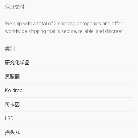
保证交付
We ship with a total of 3 shipping companies and offer
worldwide shipping that is secure, reliable, and discreet.
类别
研究化学品
氯胺酮
Ko drop
可卡因
LSD
摇头丸