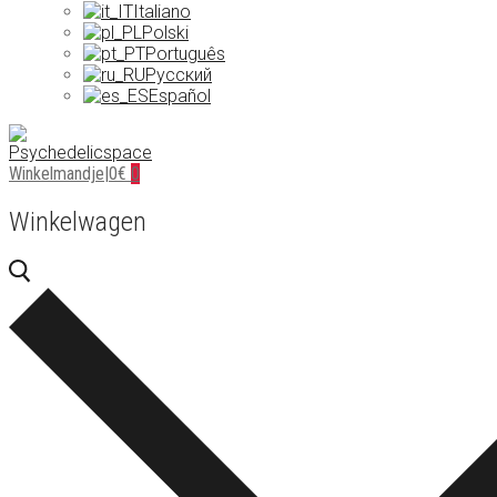
Italiano
Polski
Português
Русский
Español
Winkelmandje
|
0
€
0
Winkelwagen