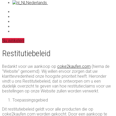
MDMA
Nederlands
LSD
العربية
Ketamine
简体中文
Chemische stoffen voor onderzoek
Čeština
English
Français
Deutsch
Ελληνικά
Nu winkelen!
Magyar
Italiano
Restitutiebeleid
Polski
Português
Русский
Bedankt voor uw aankoop op
coke2kaufen.com
(hierna de
Español
"Website" genoemd). Wij willen ervoor zorgen dat uw
klanttevredenheid onze hoogste prioriteit heeft. Hieronder
vindt u ons Restitutiebeleid, dat is ontworpen om u een
duidelijk overzicht te geven van hoe restitutieclaims voor uw
bestellingen op onze Website zullen worden verwerkt.
Toepassingsgebied
Dit restitutiebeleid geldt voor alle producten die op
coke2kaufen.com worden gekocht. Door een aankoop te