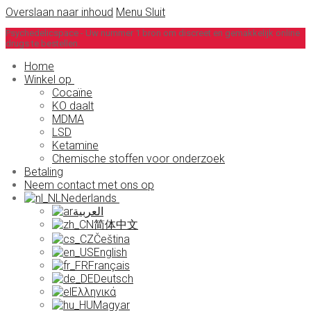
Overslaan naar inhoud
Menu
Sluit
Psychedelicspace - Uw nummer 1 bron om discreet en gemakkelijk online
drugs te bestellen.
Home
Winkel op
Cocaïne
KO daalt
MDMA
LSD
Ketamine
Chemische stoffen voor onderzoek
Betaling
Neem contact met ons op
Nederlands
العربية
简体中文
Čeština
English
Français
Deutsch
Ελληνικά
Magyar