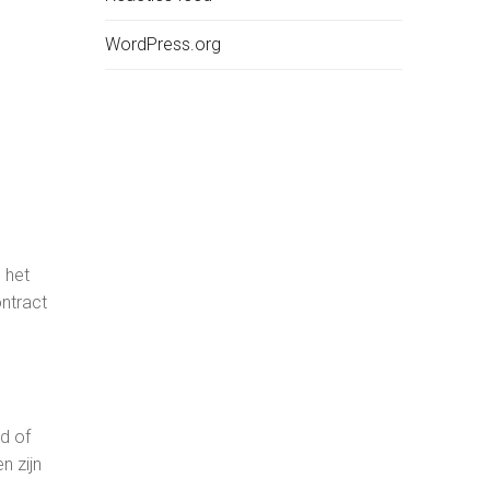
WordPress.org
 het
ntract
d of
n zijn