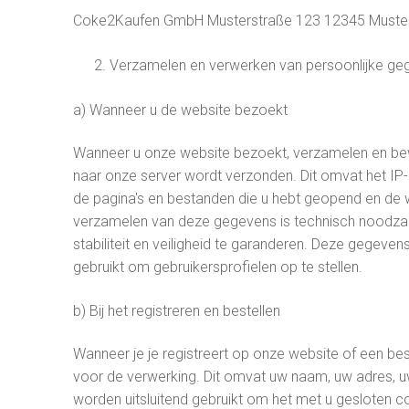
Coke2Kaufen GmbH Musterstraße 123 12345 Musterst
MDMA
LSD
Verzamelen en verwerken van persoonlijke ge
Nederlands
Ketamine
a) Wanneer u de website bezoekt
العربية
Chemische stof
Wanneer u onze website bezoekt, verzamelen en be
简体中文
naar onze server wordt verzonden. Dit omvat het IP-
de pagina's en bestanden die u hebt geopend en de 
Čeština
verzamelen van deze gegevens is technisch noodzakel
English
stabiliteit en veiligheid te garanderen. Deze geg
gebruikt om gebruikersprofielen op te stellen.
Français
b) Bij het registreren en bestellen
Deutsch
Wanneer je je registreert op onze website of een bes
Ελληνικά
voor de verwerking. Dit omvat uw naam, uw adres, 
Magyar
worden uitsluitend gebruikt om het met u gesloten c