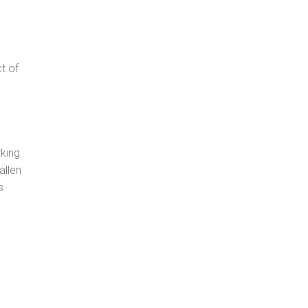
t of
rking
allen
s
s