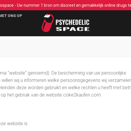
cspace - Uw nummer 1 bron om discreet en gemakkelijk online drugs te
MET ONS OP
erna "website" genoemd). De bescherming van uw persoonlijke
e willen wij u informeren welke persoonsgegevens wij verzamele
leinden deze worden gebruikt en welke rechten u heeft met bet
ng op het gebruik van de website coke2kaufen.com.
ze website is
 ons op