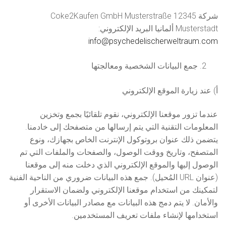
ل.س.د
简体中文
شركة Coke2Kaufen GmbH Musterstraße 12345
الكيتامين
Musterstadt ألمانيا البريد الإلكتروني:
info@psychedelischerweltraum.com
مواد كيميائية بحثية
Čeština
جمع البيانات الشخصية ومعالجتها
Nederlands
أ) عند زيارة الموقع الإلكتروني
English
عندما تزور موقعنا الإلكتروني، نقوم تلقائيًا بجمع وتخزين
Français
المعلومات التقنية التي يتم إرسالها من متصفحك إلى خادمنا.
يتضمن ذلك عنوان بروتوكول الإنترنت الخاص بجهازك، ونوع
Deutsch
المتصفح، وتاريخ ووقت الوصول، والصفحات والملفات التي تم
الوصول إليها والموقع الإلكتروني الذي دخلت منه إلى موقعنا
Ελληνικά
(عنوان URL المُحيل). جمع هذه البيانات ضروري من الناحية الفنية
Magyar
لتمكينك من استخدام موقعنا الإلكتروني ولضمان الاستقرار
والأمان. لا يتم دمج هذه البيانات مع مصادر البيانات الأخرى أو
Italiano
استخدامها لإنشاء ملفات تعريف المستخدمين.