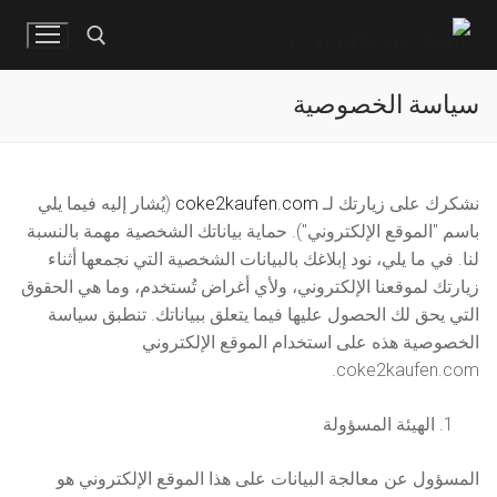
لتجاوز
لى
لمحتوى
سياسة الخصوصية
البحث عن:
البح
نشكرك على زيارتك لـ
coke2kaufen.com
(يُشار إليه فيما يلي
عن:
باسم "الموقع الإلكتروني"). حماية بياناتك الشخصية مهمة بالنسبة
لنا. في ما يلي، نود إبلاغك بالبيانات الشخصية التي نجمعها أثناء
الصفحة الرئيسية
زيارتك لموقعنا الإلكتروني، ولأي أغراض تُستخدم، وما هي الحقوق
المتجر
التي يحق لك الحصول عليها فيما يتعلق ببياناتك. تنطبق سياسة
الخصوصية هذه على استخدام الموقع الإلكتروني
الكوكايين
الدفع
coke2kaufen.com.
قطرات KO
اتصل بنا
الهيئة المسؤولة
الميثيلين ديوكسي ميثامفيتامين (MDMA)
العربية
المسؤول عن معالجة البيانات على هذا الموقع الإلكتروني هو