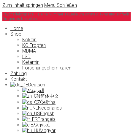
Zum Inhalt springen
Menü
Schließen
Psychedelicspace – Deine Nummer 1 Quelle um online diskret und einfach
Drogen zu bestellen.
Home
Shop
Kokain
KO Tropfen
MDMA
LSD
Ketamin
Forschungschemikalien
Zahlung
Kontakt
Deutsch
العربية
简体中文
Čeština
Nederlands
English
Français
Ελληνικά
Magyar