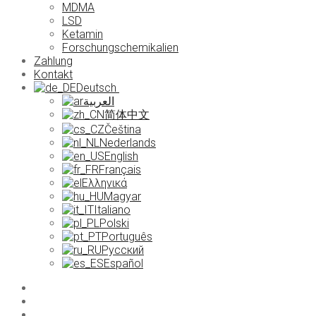
MDMA
LSD
Ketamin
Forschungschemikalien
Zahlung
Kontakt
Deutsch
العربية
简体中文
Čeština
Nederlands
English
Français
Ελληνικά
Magyar
Italiano
Polski
Português
Русский
Español