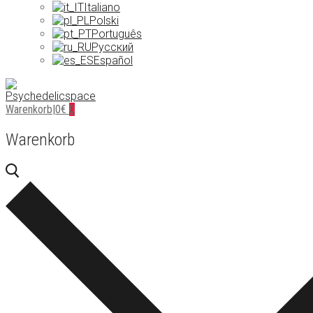
Italiano
Polski
Português
Русский
Español
Warenkorb
|
0
€
0
Warenkorb