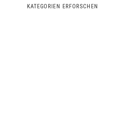
LSD
KATEGORIEN ERFORSCHEN
Ketamin
Forschungschemikalien
Zahlung
Kontakt
Deutsch
العربية
Kokain
JETZT BESTELLEN