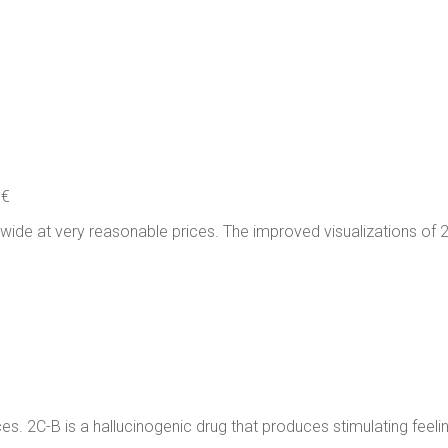
0€
ide at very reasonable prices. The improved visualizations o
s. 2C-B is a hallucinogenic drug that produces stimulating feelin