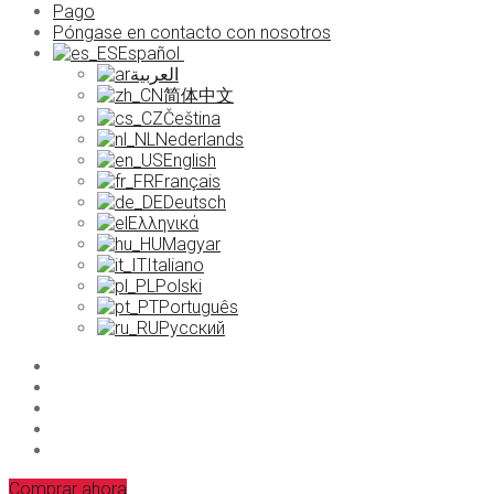
Pago
Póngase en contacto con nosotros
Español
العربية
简体中文
Čeština
Nederlands
English
Français
Deutsch
Ελληνικά
Magyar
Italiano
Polski
Português
Русский
Comprar ahora