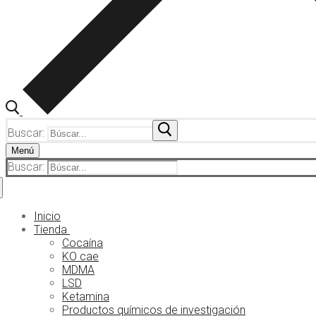
Buscar:
Menú
Buscar:
Inicio
Tienda
Cocaína
KO cae
MDMA
LSD
Ketamina
Productos químicos de investigación