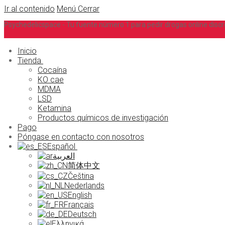
Ir al contenido
Menú
Cerrar
Psychedelicspace - Tu fuente número 1 para pedir drogas online discr
Inicio
Tienda
Cocaína
KO cae
MDMA
LSD
Ketamina
Productos químicos de investigación
Pago
Póngase en contacto con nosotros
Español
العربية
简体中文
Čeština
Nederlands
English
Français
Deutsch
Ελληνικά