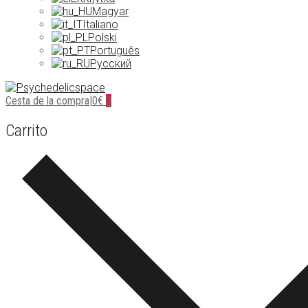
Magyar
Italiano
Polski
Português
Русский
Cesta de la compra
|
0
€
0
Carrito