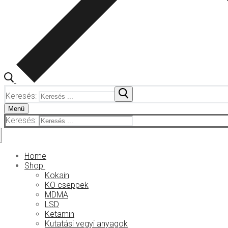
Keresés:
Menü
Keresés:
Home
Shop
Kokain
KO cseppek
MDMA
LSD
Ketamin
Kutatási vegyi anyagok