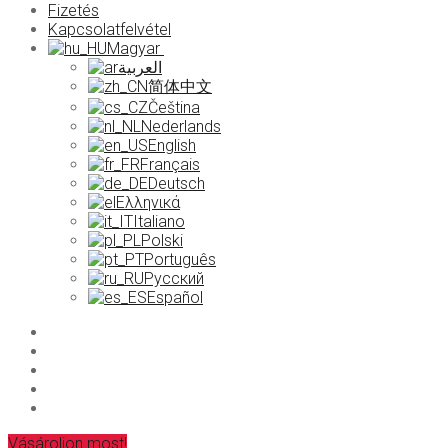
Fizetés
Kapcsolatfelvétel
Magyar
العربية
简体中文
Čeština
Nederlands
English
Français
Deutsch
Ελληνικά
Italiano
Polski
Português
Русский
Español
Vásároljon most!