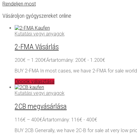
Rendeljen most
Vásároljon gyógyszereket online
Kutatási vegyi anyagok
2-FMA Vásárlás
200
€
–
1.200
€
Ártartomány: 200€ - 1.200€
BUY 2-FMA In most cases, we have 2-FMA for sale worldw
Opciók választása
Kutatási vegyi anyagok
2CB megvásárlása
116
€
–
400
€
Ártartomány: 116€ - 400€
BUY 2CB Generally, we have 2C-B for sale at very low price