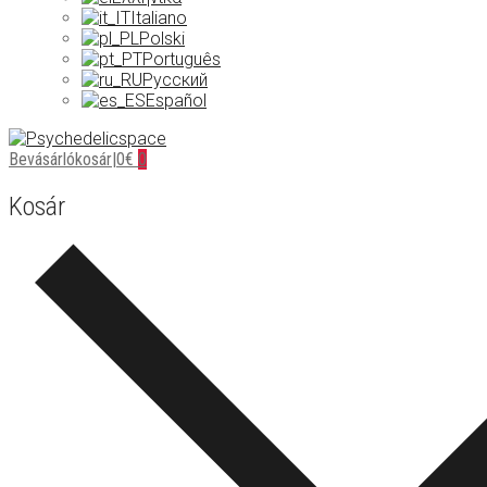
Italiano
Polski
Português
Русский
Español
Bevásárlókosár
|
0
€
0
Kosár