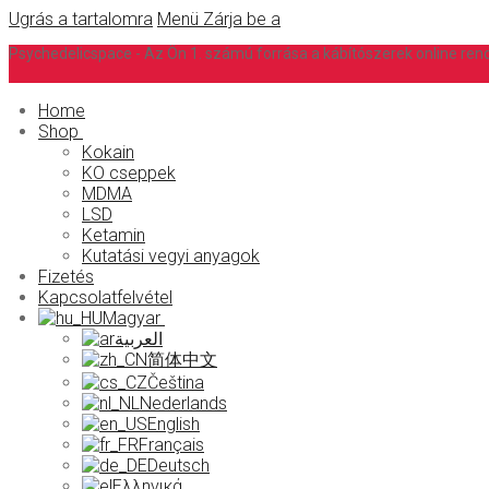
Ugrás a tartalomra
Menü
Zárja be a
Psychedelicspace - Az Ön 1. számú forrása a kábítószerek online re
Home
Shop
Kokain
KO cseppek
MDMA
LSD
Ketamin
Kutatási vegyi anyagok
Fizetés
Kapcsolatfelvétel
Magyar
العربية
简体中文
Čeština
Nederlands
English
Français
Deutsch
Ελληνικά