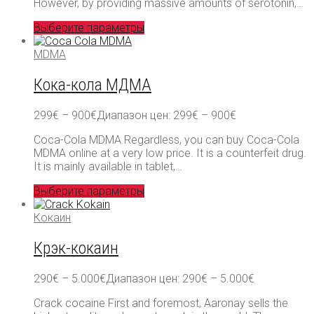
However, by providing massive amounts of serotonin,…
Выберите параметры
MDMA
Кока-кола МДМА
299
€
–
900
€
Диапазон цен: 299€ – 900€
Coca-Cola MDMA Regardless, you can buy Coca-Cola
MDMA online at a very low price. It is a counterfeit drug.
It is mainly available in tablet,…
Выберите параметры
Кокаин
Крэк-кокаин
290
€
–
5.000
€
Диапазон цен: 290€ – 5.000€
Crack cocaine First and foremost, Aaronay sells the