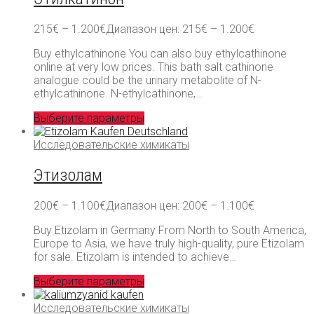
215
€
–
1.200
€
Диапазон цен: 215€ – 1.200€
Buy ethylcathinone You can also buy ethylcathinone
online at very low prices. This bath salt cathinone
analogue could be the urinary metabolite of N-
ethylcathinone. N-ethylcathinone,…
Выберите параметры
Исследовательские химикаты
Этизолам
200
€
–
1.100
€
Диапазон цен: 200€ – 1.100€
Buy Etizolam in Germany From North to South America,
Europe to Asia, we have truly high-quality, pure Etizolam
for sale. Etizolam is intended to achieve…
Выберите параметры
Исследовательские химикаты