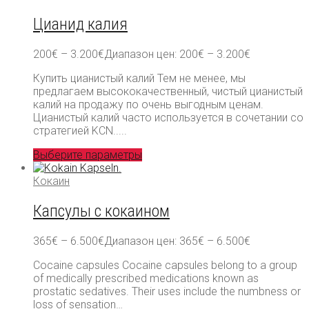
Цианид калия
200
€
–
3.200
€
Диапазон цен: 200€ – 3.200€
Купить цианистый калий Тем не менее, мы
предлагаем высококачественный, чистый цианистый
калий на продажу по очень выгодным ценам.
Цианистый калий часто используется в сочетании со
стратегией KCN.....
Выберите параметры
Кокаин
Капсулы с кокаином
365
€
–
6.500
€
Диапазон цен: 365€ – 6.500€
Cocaine capsules Cocaine capsules belong to a group
of medically prescribed medications known as
prostatic sedatives. Their uses include the numbness or
loss of sensation…