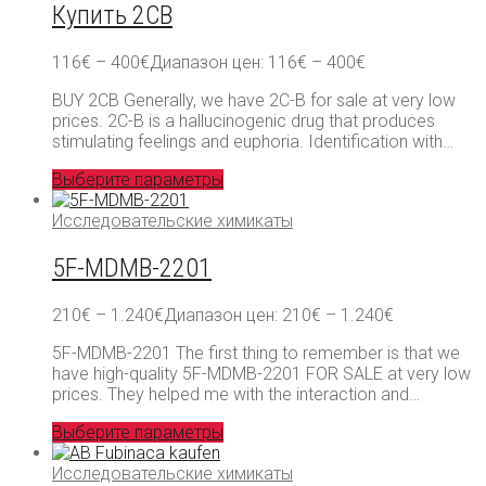
Купить 2CB
116
€
–
400
€
Диапазон цен: 116€ – 400€
BUY 2CB Generally, we have 2C-B for sale at very low
prices. 2C-B is a hallucinogenic drug that produces
stimulating feelings and euphoria. Identification with…
Выберите параметры
Исследовательские химикаты
5F-MDMB-2201
210
€
–
1.240
€
Диапазон цен: 210€ – 1.240€
5F-MDMB-2201 The first thing to remember is that we
have high-quality 5F-MDMB-2201 FOR SALE at very low
prices. They helped me with the interaction and…
Выберите параметры
Исследовательские химикаты