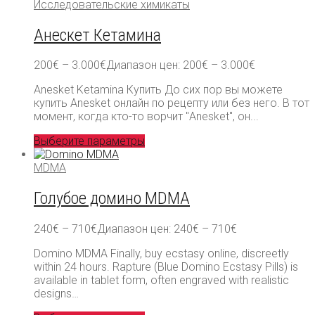
Исследовательские химикаты
Анескет Кетамина
200
€
–
3.000
€
Диапазон цен: 200€ – 3.000€
Anesket Ketamina Купить До сих пор вы можете
купить Anesket онлайн по рецепту или без него. В тот
момент, когда кто-то ворчит "Anesket", он...
Выберите параметры
MDMA
Голубое домино MDMA
240
€
–
710
€
Диапазон цен: 240€ – 710€
Domino MDMA Finally, buy ecstasy online, discreetly
within 24 hours. Rapture (Blue Domino Ecstasy Pills) is
available in tablet form, often engraved with realistic
designs…