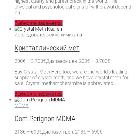
highest quality and purest crack in the world. The
physical and psychological signs of withdrawal depend
on…
Выберите параметры
Исследовательские химикаты
Кристаллический мет
200
€
–
3.700
€
Диапазон цен: 200€ – 3.700€
Buy Crystal Meth Here too, we are the world’s leading
supplier of crystal meth, and we have crystal meth for
sale. Crystal methamphetamine is abbreviated…
Выберите параметры
MDMA
Dom Perignon MDMA
213
€
–
690
€
Диапазон цен: 213€ – 690€