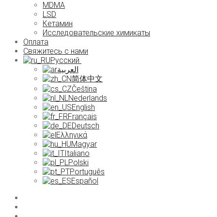
MDMA
LSD
Кетамин
Исследовательские химикаты
Оплата
Свяжитесь с нами
Русский
العربية
简体中文
Čeština
Nederlands
English
Français
Deutsch
Ελληνικά
Magyar
Italiano
Polski
Português
Español