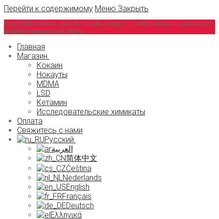
Перейти к содержимому
Меню
Закрыть
Psychedelicspace - ваш источник номер 1, чтобы заказать наркотики
онлайн незаметно и легко.
Главная
Магазин
Кокаин
Нокауты
MDMA
LSD
Кетамин
Исследовательские химикаты
Оплата
Свяжитесь с нами
Русский
العربية
简体中文
Čeština
Nederlands
English
Français
Deutsch
Ελληνικά