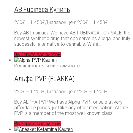
AB Fubinaca Купить
230
€
–
1.450
€
Диапазон цен: 230€ – 1.450€
Buy AB Fubinaca We have AB-FUBINACA FOR SALE, the
newest synthetic drug that can serve as a legal and truly
successful alternative to cannabis. While…
Выберите параметры
Исследовательские химикаты
Альфа-PVP (FLAKKA)
220
€
–
1.200
€
Диапазон цен: 220€ – 1.200€
Buy ALPHA-PVP We have Alpha-PVP for sale at very
affordable prices, just like any other medication. Alpha-
PVP is a member of the most well-known class…
Выберите параметры