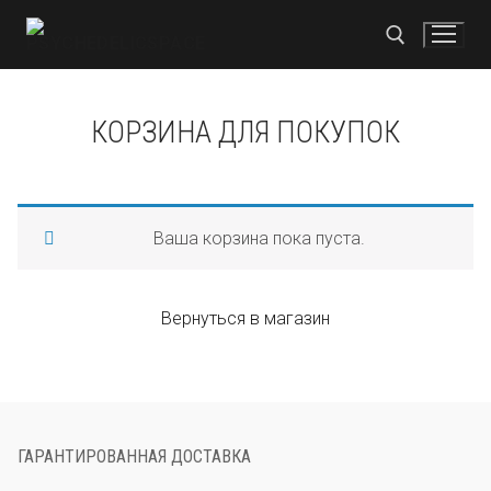
Перейти
к
содержимому
Найти:
КОРЗИНА ДЛЯ ПОКУПОК
Найти:
Ваша корзина пока пуста.
Главная
Магазин
Вернуться в магазин
Кокаин
Оплата
Нокауты
Свяжитесь с нами
MDMA
Русский
ГАРАНТИРОВАННАЯ ДОСТАВКА