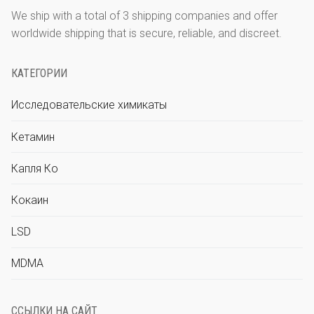
LSD
العربية
We ship with a total of 3 shipping companies and offer
worldwide shipping that is secure, reliable, and discreet.
Кетамин
Исследовательские химикаты
КАТЕГОРИИ
简体中文
Исследовательские химикаты
Čeština
Кетамин
Nederlands
Капля Ко
Кокаин
English
LSD
MDMA
Français
ССЫЛКИ НА САЙТ