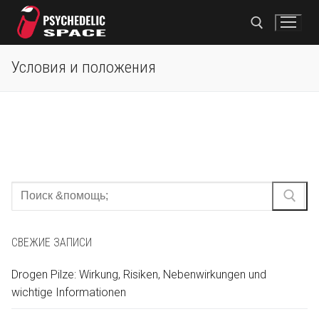
Перейти
к
содержимому
Условия и положения
Найти:
Найти:
Главная
Найти:
Магазин
Кокаин
Оплата
СВЕЖИЕ ЗАПИСИ
Нокауты
Свяжитесь с нами
Drogen Pilze: Wirkung, Risiken, Nebenwirkungen und
MDMA
wichtige Informationen