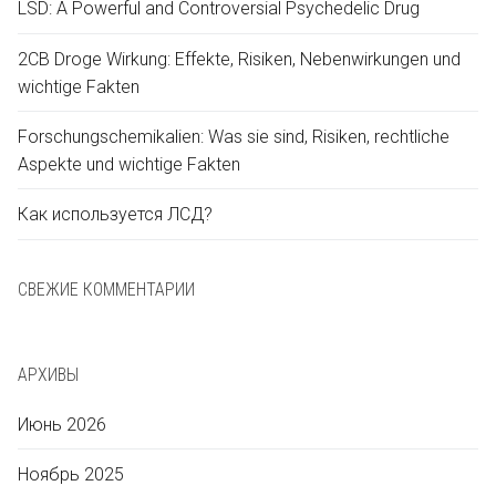
LSD
LSD: A Powerful and Controversial Psychedelic Drug
Русский
Кетамин
2CB Droge Wirkung: Effekte, Risiken, Nebenwirkungen und
العربية
wichtige Fakten
Исследовательские химикаты
简体中文
Forschungschemikalien: Was sie sind, Risiken, rechtliche
Aspekte und wichtige Fakten
Как используется ЛСД?
Čeština
СВЕЖИЕ КОММЕНТАРИИ
Nederlands
АРХИВЫ
Июнь 2026
Ноябрь 2025
English