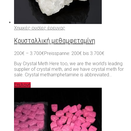
Χημικές ουσίες έρευνας
Κρυσταλλική μεθαμφεταμίνη
200
€
–
3.700
€
Preisspanne: 200€ bis 3.700€
Buy Crystal Meth Here too, we are the world’s leading
supplier of crystal meth, and we have crystal meth for
sale. Crystal methamphetamine is abbreviated…
Επιλογή