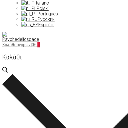
Italiano
Polski
Português
Русский
Español
Καλάθι αγορών
|
0
€
0
Καλάθι