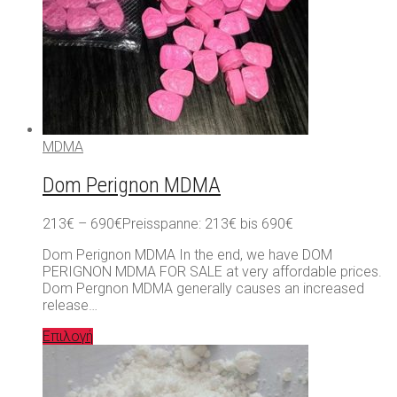
MDMA
Dom Perignon MDMA
213
€
–
690
€
Preisspanne: 213€ bis 690€
Dom Perignon MDMA In the end, we have DOM
PERIGNON MDMA FOR SALE at very affordable prices.
Dom Pergnon MDMA generally causes an increased
release…
Επιλογή