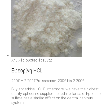
Χημικές ουσίες έρευνας
Εφεδρίνη HCL
200
€
–
2.200
€
Preisspanne: 200€ bis 2.200€
Buy ephedrine HCL Furthermore, we have the highest
quality ephedrine supplier, ephedrine for sale. Ephedrine
sulfate has a similar effect on the central nervous
system.…