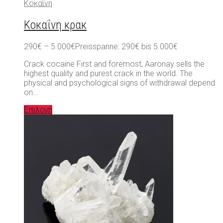
Κοκαΐνη
Κοκαΐνη κρακ
290
€
–
5.000
€
Preisspanne: 290€ bis 5.000€
Crack cocaine First and foremost, Aaronay sells the
highest quality and purest crack in the world. The
physical and psychological signs of withdrawal depend
on…
Επιλογή