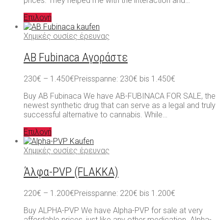
prices. They helped me with the interaction and…
Επιλογή
Χημικές ουσίες έρευνας
AB Fubinaca Αγοράστε
230
€
–
1.450
€
Preisspanne: 230€ bis 1.450€
Buy AB Fubinaca We have AB-FUBINACA FOR SALE, the
newest synthetic drug that can serve as a legal and truly
successful alternative to cannabis. While…
Επιλογή
Χημικές ουσίες έρευνας
Άλφα-PVP (FLAKKA)
220
€
–
1.200
€
Preisspanne: 220€ bis 1.200€
Buy ALPHA-PVP We have Alpha-PVP for sale at very
affordable prices, just like any other medication. Alpha-