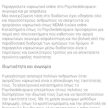
Παραγγείλετε ναρκωτικά online στο Psychedelicspace -
ανώνυμα και με ασφάλεια.
Μια συνεχιζόμενη τάση στο διαδίκτυο έχει οδηγήσει όλο
και περισσότερους ανθρώπους να σκέφτονται να
αγοράσουν ναρκωτικά όπως MDMA ή κόκα online.
Καταστήματα όπως το Psychedelicspace προσφέρουν μια
σειρά από πλεονεκτήματα που καθιστούν την αγορά
ναρκωτικών ανώνυμα ασφαλέστερη και πιο βολική από την
παραδοσιακή διαδρομή των εμπόρων του δρόμου. Η
παραγγελία ναρκωτικών μέσω διαδικτύου είναι ο
ταχύτερος και ευκολότερος τρόπος για να αποκτήσετε
προϊόντα υψηλής ποιότητας.
Ιδιωτικότητα και ανωνυμία
Η μεγαλύτερη ανησυχία πολλών ανθρώπων όταν
αγοράζουν ναρκωτικά είναι η αποκάλυψη της ταυτότητάς
τους. Τα ηλεκτρονικά καταστήματα όπως το
Psychedelicspace επιτρέπουν στους πελάτες να
διατηρήσουν την ιδιωτική τους ζωή και να προστατεύσουν
την ταυτότητά τους. Με τη χρήση ανώνυμων μεθόδων
πληρωμής, όπως τα κρυπτονομίσματα, και την αποστολή σε