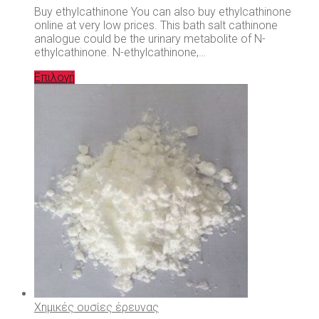
Buy ethylcathinone You can also buy ethylcathinone
online at very low prices. This bath salt cathinone
analogue could be the urinary metabolite of N-
ethylcathinone. N-ethylcathinone,…
Επιλογή
Χημικές ουσίες έρευνας