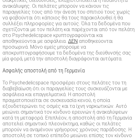
διακριτικές διευθύνσεις, ελαχιστοποιείται η πιθανότητα
ανακάλυψης. Οι πελάτες μπορούν να κάνουν τις
παραγγελίες τους από την άνεση του σπιτιού τους χωρίς
να φοβούνται ότι κάποιος θα τους παρακολουθεί ή θα
συλλέξει πληροφορίες για αυτούς. Όλα τα δεδομένα που
σχετίζονται με τον πελάτη και παρέχονται από τον πελάτη
στο Psychedelicspace κρυπτογραφούνται και
αποθηκεύονται με ασφάλεια.
ΔΕΝ
αποθηκεύονται
προσωρινά. Μόνο εμείς μπορούμε να
αποκρυπτογραφήσουμε τα δεδομένα της διεύθυνσής σας
μία φορά, μετά την αποστολή διαγράφονται αυτόματα.
Ασφαλής αποστολή από τη Γερμανία
Το Psychedelicspace προσφέρει στους πελάτες του τη
διαβεβαίωση ότι οι παραγγελίες τους συσκευάζονται με
ασφάλεια και επαγγελματικά. Η αποστολή
πραγματοποιείται σε συσκευασία κενού, η οποία
εξουδετερώνει τις οσμές και τα ίχνη ναρκωτικών. Αυτό
μειώνει σημαντικά τον κίνδυνο ερευνών ή ανακαλύψεων
κατά τη μεταφορά. Επιπλέον, η αποστολή από τη Γερμανία
αποτελεί σημαντικό πλεονέκτημα, καθώς οι πελάτες
μπορούν να αναμένουν γρήγορους χρόνους παράδοσης. Η
αποστολή σε τοπικό επίπεδο μειώνει επίσης τον κίνδυνο