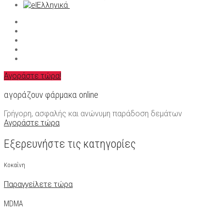
Ελληνικά
MDMA
LSD
العربية
Κεταμίνη
简体中文
Χημικές ουσίες έρευνας
Čeština
Nederlands
English
Français
Deutsch
Αγοράστε τώρα!
Magyar
Italiano
αγοράζουν φάρμακα online
Polski
Português
Γρήγορη, ασφαλής και ανώνυμη παράδοση δεμάτων
Русский
Αγοράστε τώρα
Español
Εξερευνήστε τις κατηγορίες
Κοκαΐνη
Παραγγείλετε τώρα
MDMA