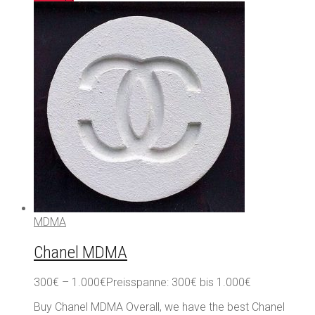
MDMA
Chanel MDMA
300
€
–
1.000
€
Preisspanne: 300€ bis 1.000€
Buy Chanel MDMA Overall, we have the best Chanel