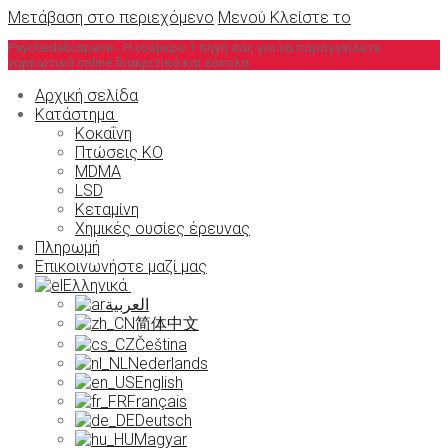
Μετάβαση στο περιεχόμενο
Μενού
Κλείστε το
Psychedelicspace - Η νούμερο 1 πηγή σας για να παραγγείλετε
ναρκωτικά online διακριτικά και εύκολα.
Αρχική σελίδα
Κατάστημα
Κοκαΐνη
Πτώσεις KO
MDMA
LSD
Κεταμίνη
Χημικές ουσίες έρευνας
Πληρωμή
Επικοινωνήστε μαζί μας
Ελληνικά
العربية
简体中文
Čeština
Nederlands
English
Français
Deutsch
Magyar