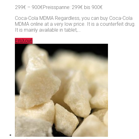
299
€
–
900
€
Preisspanne: 299€ bis 900€
Coca-Cola MDMA Regardless, you can buy Coca-Cola
MDMA online at a very low price. It is a counterfeit drug.
It is mainly available in tablet,…
Επιλογή