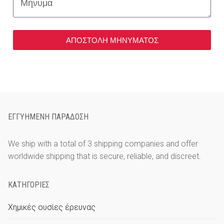
Čeština
Nederlands
ΑΠΟΣΤΟΛΗ ΜΗΝΥΜΑΤΟΣ
English
Français
Deutsch
Magyar
ΕΓΓΥΗΜΈΝΗ ΠΑΡΆΔΟΣΗ
Italiano
We ship with a total of 3 shipping companies and offer
Polski
worldwide shipping that is secure, reliable, and discreet.
Português
ΚΑΤΗΓΟΡΊΕΣ
Русский
Χημικές ουσίες έρευνας
Español