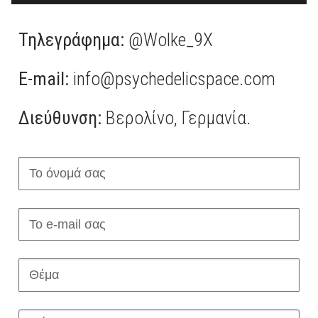
LSD
Κεταμίνη
Τηλεγράφημα:
@Wolke_9X
Χημικές ουσίες έρευνας
E-mail:
info@psychedelicspace.com
Πληρωμή
Διεύθυνση:
Βερολίνο, Γερμανία.
Επικοινωνήστε μαζί μας
Ελληνικά
العربية
简体中文