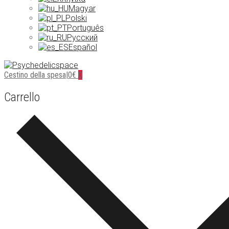
Magyar
Polski
Português
Русский
Español
Cestino della spesa
|
0
€
0
Carrello