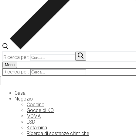
Ricerca per:
Menu
Ricerca per:
Casa
Negozio
Cocaina
Gocce di KO
MDMA
LSD
Ketamina
Ricerca di sostanze chimiche