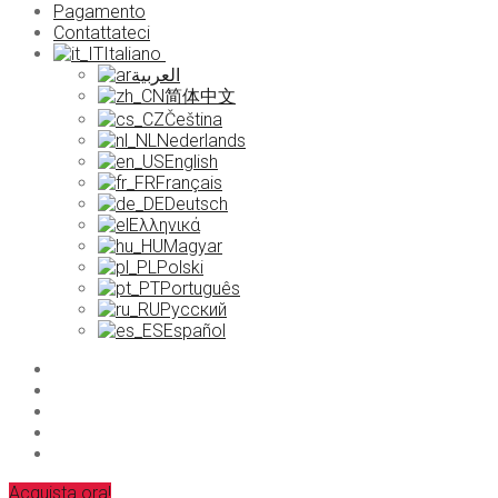
Pagamento
Contattateci
Italiano
العربية
简体中文
Čeština
Nederlands
English
Français
Deutsch
Ελληνικά
Magyar
Polski
Português
Русский
Español
Acquista ora!