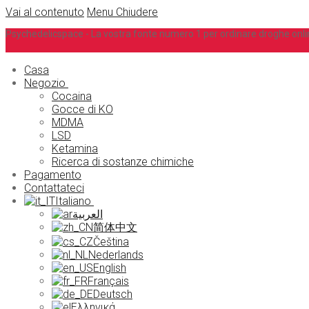
Vai al contenuto
Menu
Chiudere
Psychedelicspace - La vostra fonte numero 1 per ordinare droghe onli
Casa
Negozio
Cocaina
Gocce di KO
MDMA
LSD
Ketamina
Ricerca di sostanze chimiche
Pagamento
Contattateci
Italiano
العربية
简体中文
Čeština
Nederlands
English
Français
Deutsch
Ελληνικά