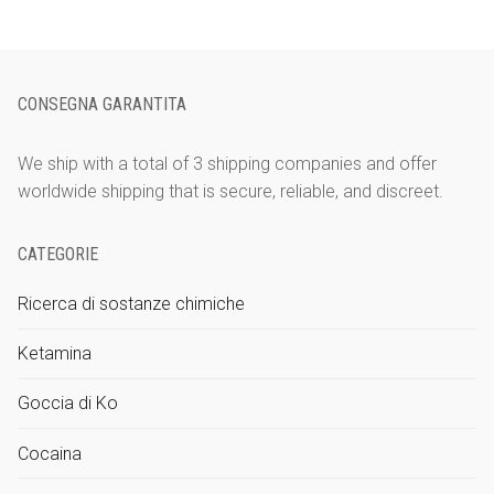
1.200€
da
299€
a
CONSEGNA GARANTITA
900€
We ship with a total of 3 shipping companies and offer
worldwide shipping that is secure, reliable, and discreet.
CATEGORIE
Ricerca di sostanze chimiche
Ketamina
Goccia di Ko
Cocaina