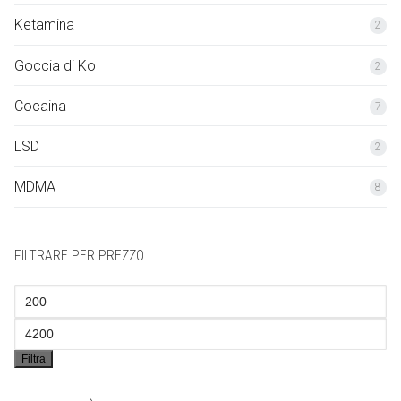
Ketamina
2
Русский
Goccia di Ko
2
Español
Cocaina
7
LSD
2
MDMA
8
FILTRARE PER PREZZO
Prezzo
Min
Prezzo
Filtra
Max