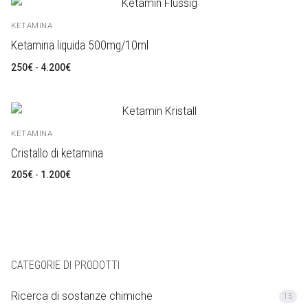
LSD
العربية
KETAMINA
Ketamina
简体中文
Ketamina liquida 500mg/10ml
Ricerca di sostanze chimiche
Čeština
Fascia
250
€
-
4.200
€
di
prezzo:
Nederlands
da
250€
a
4.200€
English
KETAMINA
Cristallo di ketamina
Français
Fascia
205
€
-
1.200
€
Deutsch
di
prezzo:
da
205€
Ελληνικά
a
1.200€
Magyar
CATEGORIE DI PRODOTTI
Polski
Ricerca di sostanze chimiche
15
Português