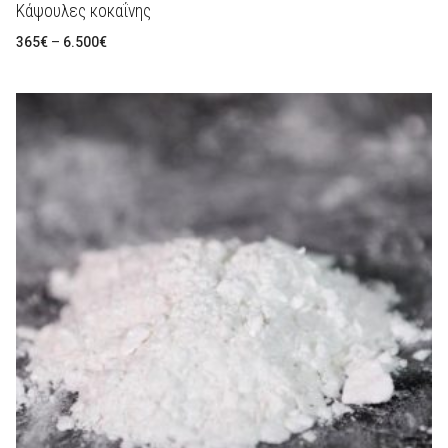
Κάψουλες κοκαΐνης
Preisspanne:
365
€
–
6.500
€
365€
bis
6.500€