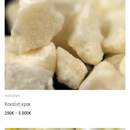
ΚΟΚΑΪ́ΝΗ
Κοκαΐνη κρακ
Preisspanne:
290
€
–
5.000
€
290€
bis
5.000€