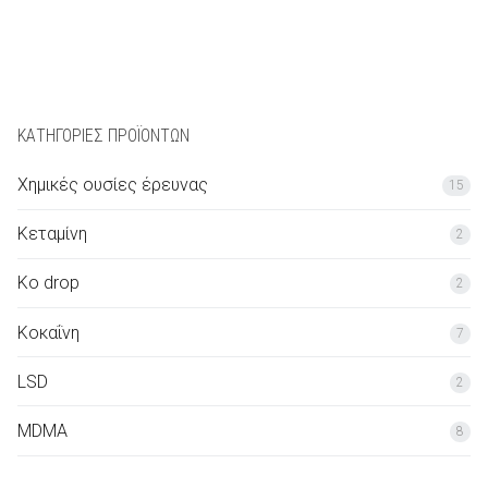
210€
bis
2.500€
ΚΑΤΗΓΟΡΊΕΣ ΠΡΟΪΌΝΤΩΝ
Χημικές ουσίες έρευνας
15
Κεταμίνη
2
Ko drop
2
Κοκαΐνη
7
LSD
2
MDMA
8