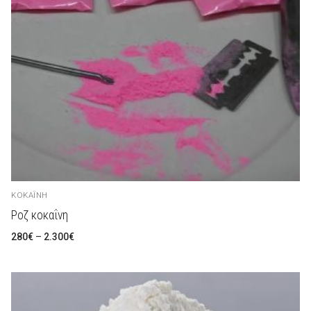
ΚΟΚΑΪ́ΝΗ
Ροζ κοκαΐνη
Preisspanne:
280
€
–
2.300
€
280€
bis
2.300€