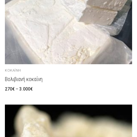
Русский
Español
ΚΟΚΑΪ́ΝΗ
Βολιβιανή κοκαΐνη
Preisspanne:
270
€
–
3.000
€
270€
bis
3.000€