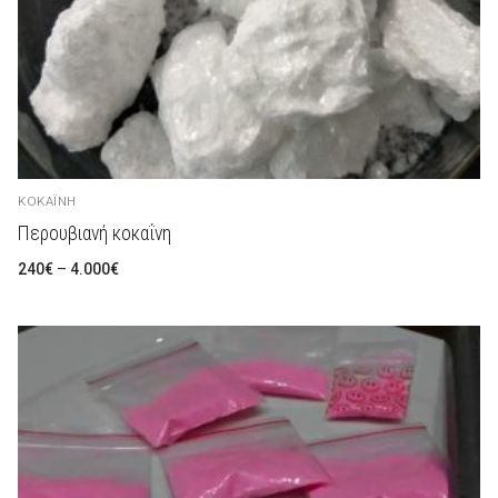
ΚΟΚΑΪ́ΝΗ
Περουβιανή κοκαΐνη
Preisspanne:
240
€
–
4.000
€
240€
bis
4.000€