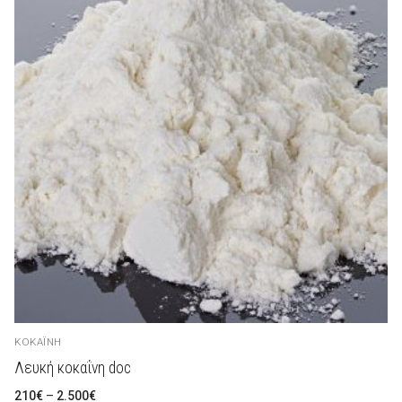
ΚΟΚΑΪ́ΝΗ
Λευκή κοκαΐνη doc
Preisspanne:
210
€
–
2.500
€