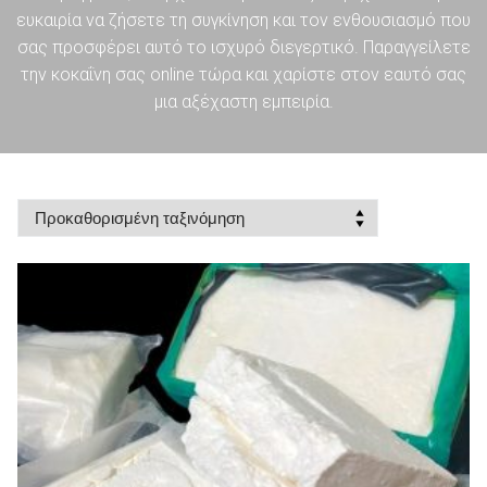
LSD
العربية
ευκαιρία να ζήσετε τη συγκίνηση και τον ενθουσιασμό που
σας προσφέρει αυτό το ισχυρό διεγερτικό. Παραγγείλετε
Κεταμίνη
简体中文
την κοκαΐνη σας online τώρα και χαρίστε στον εαυτό σας
Χημικές ουσίες έρευνας
Čeština
μια αξέχαστη εμπειρία.
Nederlands
English
Français
Deutsch
Magyar
Italiano
Polski
Português