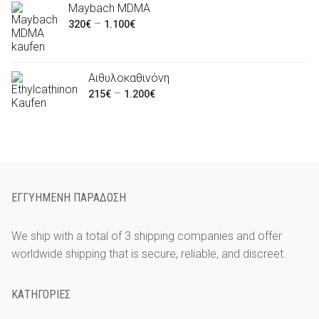
bis
Maybach MDMA
4.200€
Preisspanne:
–
320
€
1.100
€
320€
bis
1.100€
Αιθυλοκαθινόνη
Preisspanne:
–
215
€
1.200
€
215€
bis
1.200€
ΕΓΓΥΗΜΈΝΗ ΠΑΡΆΔΟΣΗ
We ship with a total of 3 shipping companies and offer
worldwide shipping that is secure, reliable, and discreet.
ΚΑΤΗΓΟΡΊΕΣ