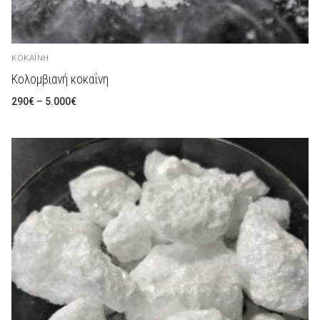
ΚΟΚΑΪ́ΝΗ
Κολομβιανή κοκαΐνη
Preisspanne:
290
€
–
5.000
€
290€
bis
5.000€