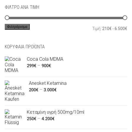
ΦΊΛΤΡΟ ΑΝΆ ΤΙΜΉ
Φιλτράρισμα
Ελ
Μέ
Τιμή:
210€
-
6.500€
τι
τι
ΚΟΡΥΦΑΊΑ ΠΡΟΪΌΝΤΑ
Coca Cola MDMA
Preisspanne:
–
299
€
900
€
299€
bis
Anesket Ketamina
900€
Preisspanne:
–
200
€
3.000
€
200€
bis
3.000€
Κεταμίνη υγρή 500mg/10ml
Preisspanne:
–
250
€
4.200
€
250€