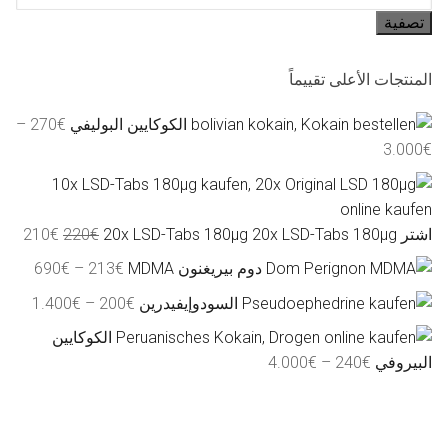
سعر
تصفية
المنتجات الأعلى تقييماً
الكوكايين البوليفي
€
270
–
نطاق
3.000
€
السعر:
من
السعر
الس
اشتر 20x LSD-Tabs 180µg 20x LSD-Tabs 180µg
€
220
€
210
خلال
الأصلي
الحا
نطاق
دوم بيريغنون MDMA
€
213
–
€
690
هو:
هو:
السعر
نطاق
السودوإيفيدرين
€
200
–
€
1.400
210€.
220€.
من
السعر
الكوكايين
من
نطاق
البيروفي
€
240
–
€
4.000
خلال
السعر:
خلال
من