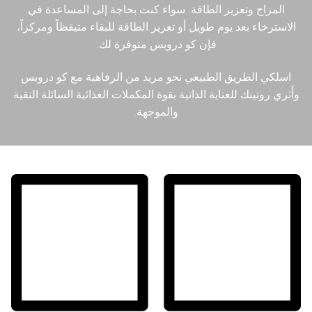
ل.س.د
简体中文
المزاج وتعزيز الطاقة. سواء كنت بحاجة إلى المساعدة في
الاسترخاء بعد يوم طويل أو تعزيز الطاقة للبقاء متيقظاً ومركزاً،
الكيتامين
Čeština
فإن كو دروبس متوفرة لك.
مواد كيميائية بحثية
Nederlands
اسلكي الطريق الطبيعي نحو مزيد من الرفاهية مع كو دروبس
وأَثري روتينك للعناية الذاتية بقوة المكملات الغذائية السائلة النقية
English
والموجهة.
Français
Deutsch
Ελληνικά
Magyar
Italiano
Polski
Português