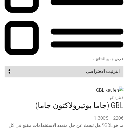
عرض جميع النتائج 2
قطرة كو
GBL (جاما بوتيرولاكتون جاما)
نطاق
1.300
€
–
220
€
السعر:
ما هو GBL؟ هل تبحث عن حل متعدد الاستخدامات مقنع في كل