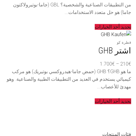
من
من التطبيقات الصناعية والشخصية؟ GBL (جاما-بوتيرولاكتون
جاما) هو حل متعدد الاستخدامات...
خلال
تحديد أحد الخيارات
قطرة كو
اشتر GHB
نطاق
1.700
€
–
210
€
السعر:
ما هو GHB؟ GHB (حمض جاما-هيدروكسي بوتيريك) هو مركب
من
كيميائي يستخدم في العديد من التطبيقات الطبية والصناعية. وهو
مهدئ للأعصاب...
خلال
تحديد أحد الخيارات
فئات المنتجات