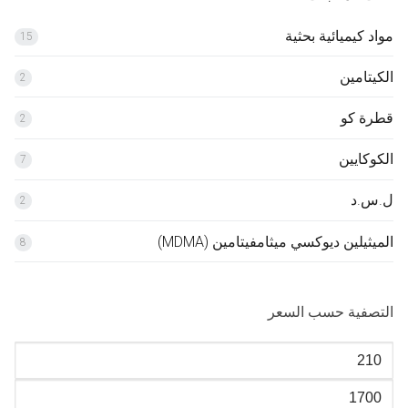
مواد كيميائية بحثية
15
الكيتامين
2
قطرة كو
2
الكوكايين
7
ل.س.د
2
الميثيلين ديوكسي ميثامفيتامين (MDMA)
8
التصفية حسب السعر
أدنى
سعر
أعلى