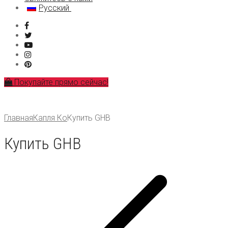
Русский
MDMA
LSD
العربية
Кетамин
简体中文
Исследовательские химикаты
Čeština
Nederlands
English
Français
Deutsch
Покупайте прямо сейчас!
Ελληνικά
Magyar
Italiano
Polski
Главная
Капля Ко
Купить GHB
Português
Español
Купить GHB