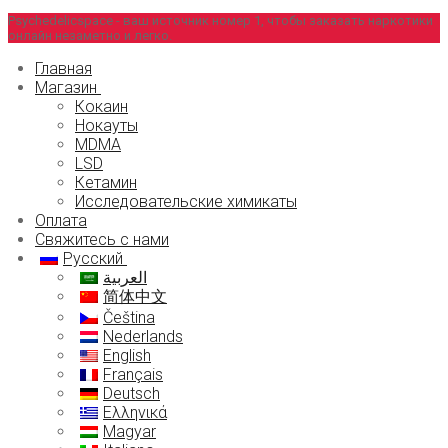
Перейти
Меню
Закрыть
Psychedelicspace - ваш источник номер 1, чтобы заказать наркотики
онлайн незаметно и легко.
к
содержимому
Главная
Магазин
Кокаин
Нокауты
MDMA
LSD
Кетамин
Исследовательские химикаты
Оплата
Свяжитесь с нами
Русский
العربية
简体中文
Čeština
Nederlands
English
Français
Deutsch
Ελληνικά
Magyar