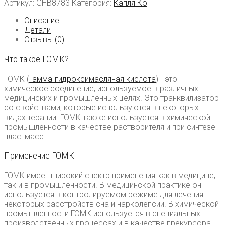
GHB
Артикул:
GHB8783
Категория:
Капля Ко
Kaufen
Описание
Детали
Отзывы (0)
Что такое ГОМК?
ГОМК (
Гамма-гидроксимасляная кислота
) - это
химическое соединение, используемое в различных
медицинских и промышленных целях. Это транквилизатор
со свойствами, которые используются в некоторых
видах терапии. ГОМК также используется в химической
промышленности в качестве растворителя и при синтезе
пластмасс.
Применение ГОМК
ГОМК имеет широкий спектр применения как в медицине,
так и в промышленности. В медицинской практике он
используется в контролируемом режиме для лечения
некоторых расстройств сна и нарколепсии. В химической
промышленности ГОМК используется в специальных
производственных процессах и в качестве прекурсора