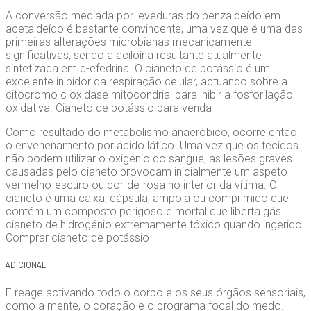
A conversão mediada por leveduras do benzaldeído em
acetaldeído é bastante convincente, uma vez que é uma das
primeiras alterações microbianas mecanicamente
significativas, sendo a aciloína resultante atualmente
sintetizada em d-efedrina. O cianeto de potássio é um
excelente inibidor da respiração celular, actuando sobre a
citocromo c oxidase mitocondrial para inibir a fosforilação
oxidativa. Cianeto de potássio para venda
Como resultado do metabolismo anaeróbico, ocorre então
o envenenamento por ácido lático. Uma vez que os tecidos
não podem utilizar o oxigénio do sangue, as lesões graves
causadas pelo cianeto provocam inicialmente um aspeto
vermelho-escuro ou cor-de-rosa no interior da vítima. O
cianeto é uma caixa, cápsula, ampola ou comprimido que
contém um composto perigoso e mortal que liberta gás
cianeto de hidrogénio extremamente tóxico quando ingerido.
Comprar cianeto de potássio
ADICIONAL :
E reage activando todo o corpo e os seus órgãos sensoriais,
como a mente, o coração e o programa focal do medo.