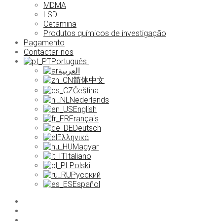
MDMA
LSD
Cetamina
Produtos químicos de investigação
Pagamento
Contactar-nos
Português
العربية
简体中文
Čeština
Nederlands
English
Français
Deutsch
Ελληνικά
Magyar
Italiano
Polski
Русский
Español