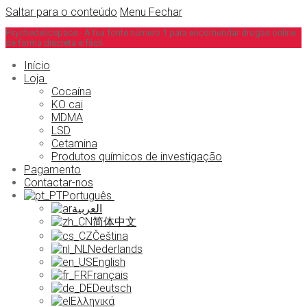
Saltar para o conteúdo
Menu
Fechar
Psychedelicspace - A tua fonte número 1 para encomendar drogas online
de forma discreta e fácil.
Início
Loja
Cocaína
KO cai
MDMA
LSD
Cetamina
Produtos químicos de investigação
Pagamento
Contactar-nos
Português
العربية
简体中文
Čeština
Nederlands
English
Français
Deutsch
Ελληνικά