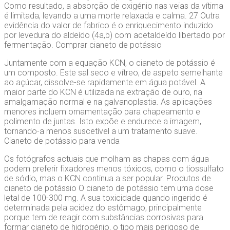
Como resultado, a absorção de oxigénio nas veias da vítima
é limitada, levando a uma morte relaxada e calma. 27 Outra
evidência do valor de fabrico é o enriquecimento induzido
por levedura do aldeído (4a,b) com acetaldeído libertado por
fermentação. Comprar cianeto de potássio
Juntamente com a equação KCN, o cianeto de potássio é
um composto. Este sal seco e vítreo, de aspeto semelhante
ao açúcar, dissolve-se rapidamente em água potável. A
maior parte do KCN é utilizada na extração de ouro, na
amalgamação normal e na galvanoplastia. As aplicações
menores incluem ornamentação para chapeamento e
polimento de juntas. Isto expõe e endurece a imagem,
tornando-a menos suscetível a um tratamento suave.
Cianeto de potássio para venda
Os fotógrafos actuais que molham as chapas com água
podem preferir fixadores menos tóxicos, como o tiossulfato
de sódio, mas o KCN continua a ser popular. Produtos de
cianeto de potássio O cianeto de potássio tem uma dose
letal de 100-300 mg. A sua toxicidade quando ingerido é
determinada pela acidez do estômago, principalmente
porque tem de reagir com substâncias corrosivas para
formar cianeto de hidrogénio, o tipo mais perigoso de