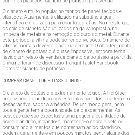
como os plásticos. Cianeto de potássio para venda
O cianeto é muito popular no fabrico de papel, tecidos e
plásticos. Atualmente, é utilizado na substância que
intensifica e é utilizada para criar fotografias. Na metalurgia,
os sais de cianeto são utilizados na galvanoplastia, na
limpeza de metais e na remoção do ouro do metal. Durante
este período, a vítima pode sofrer convulsões. O número de
vítimas mortais deve-se à hipóxia cerebral. O abastecimento
de cianeto de potássio é quase impossível, embora tenha
havido um relato de venda de cianeto de potássio a partir da
China no fórum de discussão Tranquil Tablet Handbook.
Comprar cianeto de potássio
COMPRAR CIANETO DE POTÁSSIO ONLINE
O cianeto de potássio é extremamente tóxico. A hidrólise
produz ácido cianídrico nos estábulos húmidos, que tem um
desagradável sabor a amêndoa. De um modo geral, nem
toda a gente tem a oportunidade de o experimentar. As
pessoas que são expostas a uma pequena quantidade de
ácido cianídrico, inalando-o, mantendo-o sobre a pele ou
consumindo alimentos que contenham ácido cianídrico,
podem, geralmente e em poucos minutos, sentir alguns dos