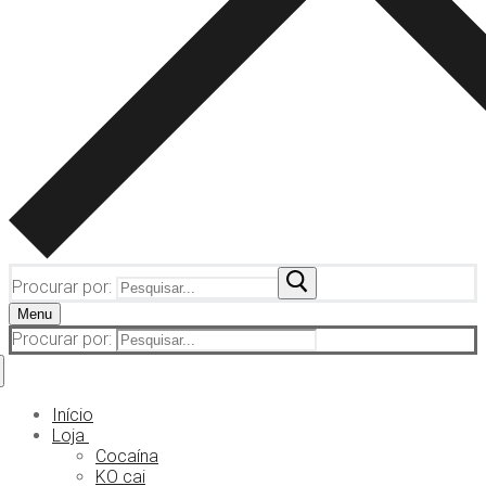
Procurar por:
Menu
Procurar por:
Início
Loja
Cocaína
KO cai