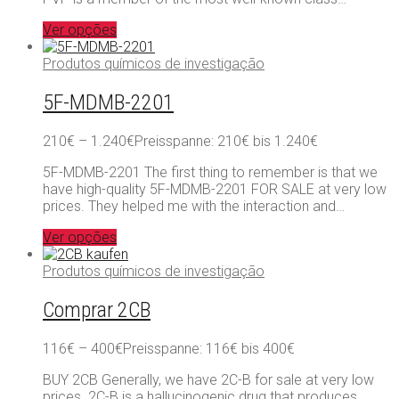
Ver opções
Produtos químicos de investigação
5F-MDMB-2201
210
€
–
1.240
€
Preisspanne: 210€ bis 1.240€
5F-MDMB-2201 The first thing to remember is that we
have high-quality 5F-MDMB-2201 FOR SALE at very low
prices. They helped me with the interaction and…
Ver opções
Produtos químicos de investigação
Comprar 2CB
116
€
–
400
€
Preisspanne: 116€ bis 400€
BUY 2CB Generally, we have 2C-B for sale at very low
prices. 2C-B is a hallucinogenic drug that produces