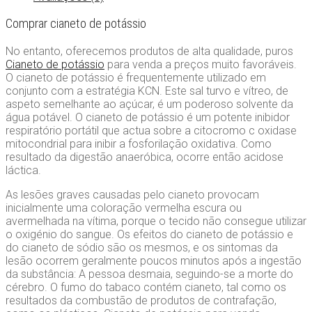
Comprar cianeto de potássio
No entanto, oferecemos produtos de alta qualidade, puros
Cianeto de potássio
para venda a preços muito favoráveis.
O cianeto de potássio é frequentemente utilizado em
conjunto com a estratégia KCN. Este sal turvo e vítreo, de
aspeto semelhante ao açúcar, é um poderoso solvente da
água potável. O cianeto de potássio é um potente inibidor
respiratório portátil que actua sobre a citocromo c oxidase
mitocondrial para inibir a fosforilação oxidativa. Como
resultado da digestão anaeróbica, ocorre então acidose
láctica.
As lesões graves causadas pelo cianeto provocam
inicialmente uma coloração vermelha escura ou
avermelhada na vítima, porque o tecido não consegue utilizar
o oxigénio do sangue. Os efeitos do cianeto de potássio e
do cianeto de sódio são os mesmos, e os sintomas da
lesão ocorrem geralmente poucos minutos após a ingestão
da substância: A pessoa desmaia, seguindo-se a morte do
cérebro. O fumo do tabaco contém cianeto, tal como os
resultados da combustão de produtos de contrafação,