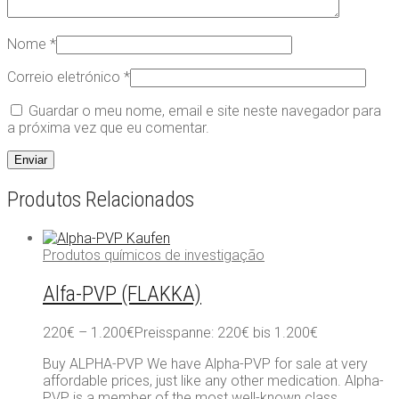
Nome
*
Correio eletrónico
*
Guardar o meu nome, email e site neste navegador para
a próxima vez que eu comentar.
Produtos Relacionados
Produtos químicos de investigação
Alfa-PVP (FLAKKA)
220
€
–
1.200
€
Preisspanne: 220€ bis 1.200€
Buy ALPHA-PVP We have Alpha-PVP for sale at very
affordable prices, just like any other medication. Alpha-
PVP is a member of the most well-known class…