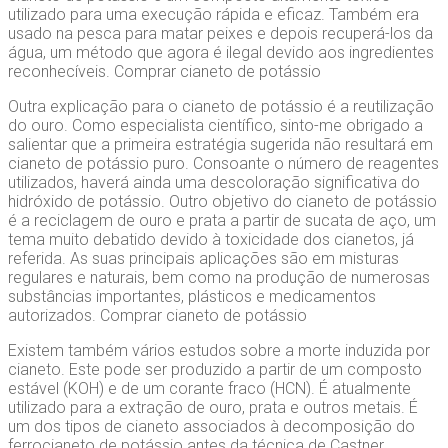
utilizado para uma execução rápida e eficaz. Também era
usado na pesca para matar peixes e depois recuperá-los da
água, um método que agora é ilegal devido aos ingredientes
reconhecíveis. Comprar cianeto de potássio
Outra explicação para o cianeto de potássio é a reutilização
do ouro. Como especialista científico, sinto-me obrigado a
salientar que a primeira estratégia sugerida não resultará em
cianeto de potássio puro. Consoante o número de reagentes
utilizados, haverá ainda uma descoloração significativa do
hidróxido de potássio. Outro objetivo do cianeto de potássio
é a reciclagem de ouro e prata a partir de sucata de aço, um
tema muito debatido devido à toxicidade dos cianetos, já
referida. As suas principais aplicações são em misturas
regulares e naturais, bem como na produção de numerosas
substâncias importantes, plásticos e medicamentos
autorizados. Comprar cianeto de potássio
Existem também vários estudos sobre a morte induzida por
cianeto. Este pode ser produzido a partir de um composto
estável (KOH) e de um corante fraco (HCN). É atualmente
utilizado para a extração de ouro, prata e outros metais. É
um dos tipos de cianeto associados à decomposição do
ferrocianeto de potássio antes da técnica de Castner.