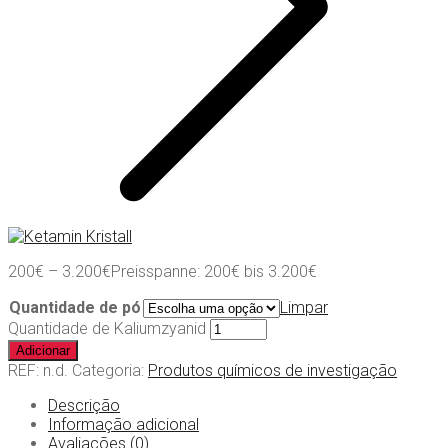
200
€
–
3.200
€
Preisspanne: 200€ bis 3.200€
Quantidade de pó
Limpar
Quantidade de Kaliumzyanid
Adicionar
REF:
n.d.
Categoria:
Produtos químicos de investigação
Descrição
Informação adicional
Avaliações (0)