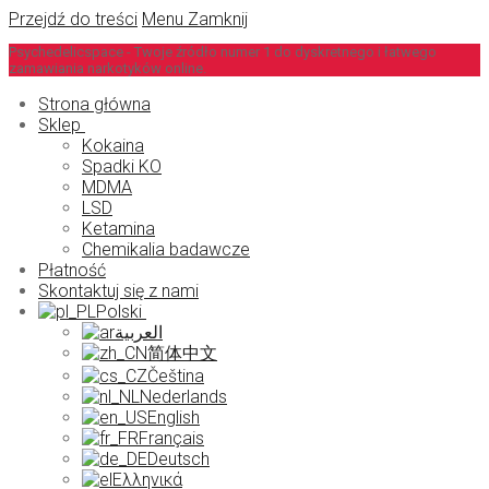
Przejdź do treści
Menu
Zamknij
Psychedelicspace - Twoje źródło numer 1 do dyskretnego i łatwego
zamawiania narkotyków online.
Strona główna
Sklep
Kokaina
Spadki KO
MDMA
LSD
Ketamina
Chemikalia badawcze
Płatność
Skontaktuj się z nami
Polski
العربية
简体中文
Čeština
Nederlands
English
Français
Deutsch
Ελληνικά