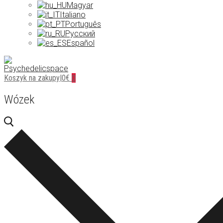
Magyar
Italiano
Português
Русский
Español
Koszyk na zakupy
|
0
€
0
Wózek