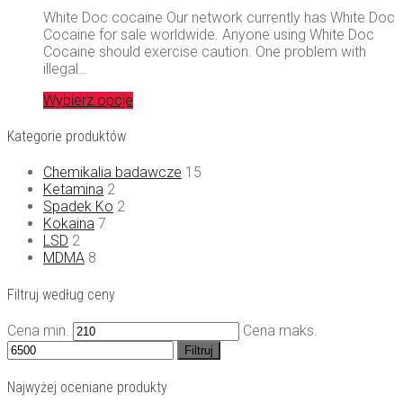
White Doc cocaine Our network currently has White Doc
Cocaine for sale worldwide. Anyone using White Doc
Cocaine should exercise caution. One problem with
illegal…
Wybierz opcje
Kategorie produktów
Chemikalia badawcze
15
Ketamina
2
Spadek Ko
2
Kokaina
7
LSD
2
MDMA
8
Filtruj według ceny
Cena min.
Cena maks.
Filtruj
Najwyżej oceniane produkty