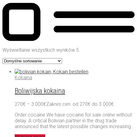
Wyświetlanie wszystkich wyników 5
Kokaina
Boliwijska kokaina
270
€
–
3.000
€
Zakres cen: od 270€ do 3.000€
Order cocaine We have cocaine for sale online without
delay. A critical Bolivian partner in the drug trade
announced that the latest possible changes increasing…