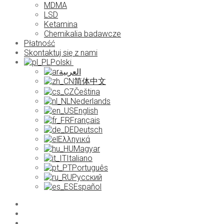
MDMA
LSD
Ketamina
Chemikalia badawcze
Płatność
Skontaktuj się z nami
Polski
العربية
简体中文
Čeština
Nederlands
English
Français
Deutsch
Ελληνικά
Magyar
Italiano
Português
Русский
Español