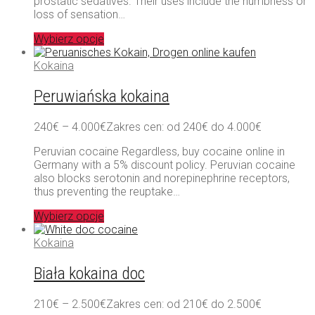
prostatic sedatives. Their uses include the numbness or
loss of sensation…
Wybierz opcje
Kokaina
Peruwiańska kokaina
240
€
–
4.000
€
Zakres cen: od 240€ do 4.000€
Peruvian cocaine Regardless, buy cocaine online in
Germany with a 5% discount policy. Peruvian cocaine
also blocks serotonin and norepinephrine receptors,
thus preventing the reuptake…
Wybierz opcje
Kokaina
Biała kokaina doc
210
€
–
2.500
€
Zakres cen: od 210€ do 2.500€