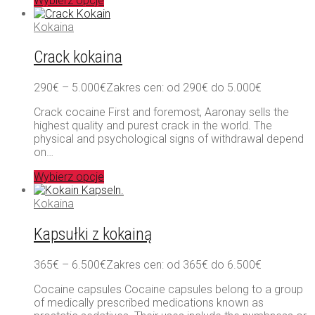
Wybierz opcje
Kokaina
Crack kokaina
290
€
–
5.000
€
Zakres cen: od 290€ do 5.000€
Crack cocaine First and foremost, Aaronay sells the
highest quality and purest crack in the world. The
physical and psychological signs of withdrawal depend
on…
Wybierz opcje
Kokaina
Kapsułki z kokainą
365
€
–
6.500
€
Zakres cen: od 365€ do 6.500€
Cocaine capsules Cocaine capsules belong to a group
of medically prescribed medications known as