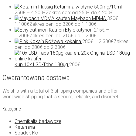
Ketamina w płynie 500mg/10ml
250
€
–
4.200
€
Zakres cen: od 250€ do 4.200€
Maybach MDMA
320
€
–
1.100
€
Zakres cen: od 320€ do 1.100€
Etylokatynon
215
€
–
1.200
€
Zakres cen: od 215€ do 1.200€
Różowa kokaina
280
€
–
2.300
€
Zakres
cen: od 280€ do 2.300€
Kup 10x LSD-Tabs 180µg
200
€
Gwarantowana dostawa
We ship with a total of 3 shipping companies and offer
worldwide shipping that is secure, reliable, and discreet.
Kategorie
Chemikalia badawcze
Ketamina
Spadek Ko