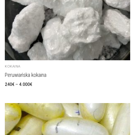
KOKAINA
Peruwiańska kokaina
Zakres
240
€
–
4.000
€
cen:
od
240€
do
4.000€