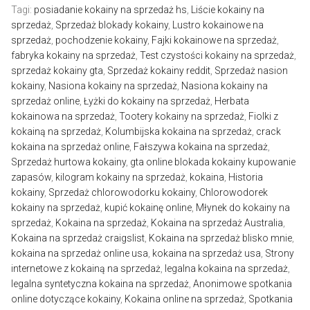
Tagi:
posiadanie kokainy na sprzedaż hs
,
Liście kokainy na
Русский
sprzedaż
,
Sprzedaż blokady kokainy
,
Lustro kokainowe na
sprzedaż
,
pochodzenie kokainy
,
Fajki kokainowe na sprzedaż
,
Español
fabryka kokainy na sprzedaż
,
Test czystości kokainy na sprzedaż
,
sprzedaż kokainy gta
,
Sprzedaż kokainy reddit
,
Sprzedaż nasion
kokainy
,
Nasiona kokainy na sprzedaż
,
Nasiona kokainy na
sprzedaż online
,
Łyżki do kokainy na sprzedaż
,
Herbata
kokainowa na sprzedaż
,
Tootery kokainy na sprzedaż
,
Fiolki z
kokainą na sprzedaż
,
Kolumbijska kokaina na sprzedaż
,
crack
kokaina na sprzedaż online
,
Fałszywa kokaina na sprzedaż
,
Sprzedaż hurtowa kokainy
,
gta online blokada kokainy kupowanie
zapasów
,
kilogram kokainy na sprzedaż
,
kokaina
,
Historia
kokainy
,
Sprzedaż chlorowodorku kokainy
,
Chlorowodorek
kokainy na sprzedaż
,
kupić kokainę online
,
Młynek do kokainy na
sprzedaż
,
Kokaina na sprzedaż
,
Kokaina na sprzedaż Australia
,
Kokaina na sprzedaż craigslist
,
Kokaina na sprzedaż blisko mnie
,
kokaina na sprzedaż online usa
,
kokaina na sprzedaż usa
,
Strony
internetowe z kokainą na sprzedaż
,
legalna kokaina na sprzedaż
,
legalna syntetyczna kokaina na sprzedaż
,
Anonimowe spotkania
online dotyczące kokainy
,
Kokaina online na sprzedaż
,
Spotkania