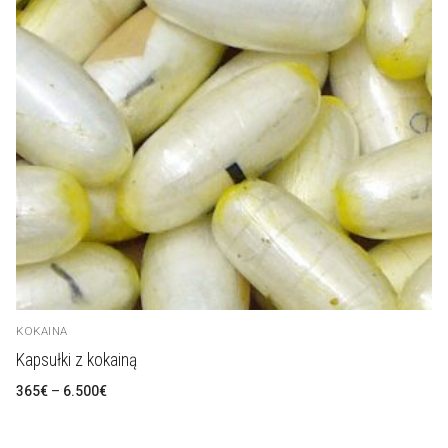
KOKAINA
Kapsułki z kokainą
Zakres
365
€
–
6.500
€
cen:
od
365€
do