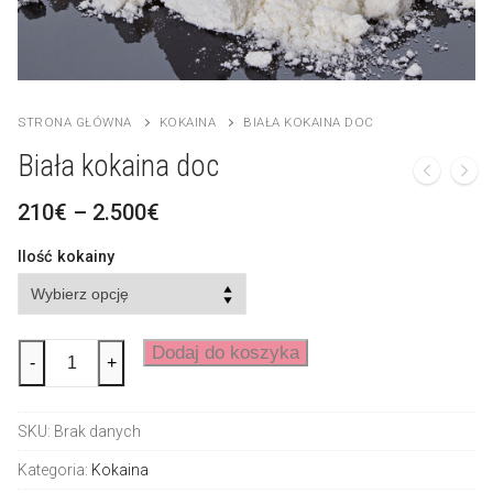
LSD
العربية
Ketamina
简体中文
Chemikalia badawcze
Čeština
STRONA GŁÓWNA
KOKAINA
BIAŁA KOKAINA DOC
Nederlands
Biała kokaina doc
English
Zakres
210
€
–
2.500
€
cen:
Français
od
Ilość kokainy
210€
Deutsch
do
2.500€
Ελληνικά
ilość
Dodaj do koszyka
-
+
White
Magyar
doc
SKU:
Brak danych
Kokain
Italiano
Kategoria:
Kokaina
Português