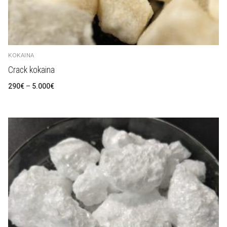
KOKAINA
Crack kokaina
Zakres
290
€
–
5.000
€
cen:
od
290€
do
5.000€