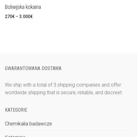
Boliwijska kokaina
Zakres
270
€
–
3.000
€
cen:
od
270€
do
3.000€
GWARANTOWANA DOSTAWA
We ship with a total of 3 shipping companies and offer
worldwide shipping that is secure, reliable, and discreet.
KATEGORIE
Chemikalia badawcze