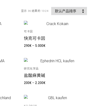
显示 36 结果的 13-24
可卡因
快克可卡因
价
290
€
–
5.000
€
格
范
围：
290€
至
5.000€
研究化学品
盐酸麻黄碱
价
200
€
–
2.200
€
格
范
围：
200€
至
2.200€
KO DROP