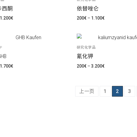
卡西酮
依替唑仑
价
价
1.200
€
200
€
–
1.100
€
格
格
范
范
围：
围：
215€
200€
至
至
1.200€
1.100€
P
研究化学品
HB
氰化钾
价
价
1.700
€
200
€
–
3.200
€
格
格
范
范
围：
围：
210€
200€
至
至
1.700€
3.200€
上一页
1
2
3