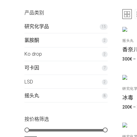
摇头丸
产品类别
LSD
简体中文
研究化学品
15
氯胺酮
氯胺酮
2
摇头丸
العربية
研究化学品
香奈
Ko drop
2
300
€
–
可卡因
7
Čeština
LSD
2
Nederlands
研究化
摇头丸
8
冰毒
English
200
€
–
Français
按价格筛选
Deutsch
研究化