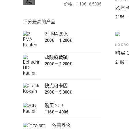
筛选
最
最
价格：
110€
-
6.500€
Ελληνικά
乙基
低
高
Magyar
215
€
–
评分最高的产品
价
价
Italiano
格
格
2-FMA 买入
价
–
200
€
1.200
€
Polski
KO DRO
格
购买 G
范
Português
盐酸麻黄碱
围：
210
€
–
价
–
200
€
2.200
€
Русский
200€
格
至
范
Español
1.200€
文
围：
快克可卡因
价
–
200€
290
€
5.000
€
章
格
至
购买 2CB
范
分
2.200€
价
–
116
€
400
€
围：
页
格
290€
依替唑仑
范
至