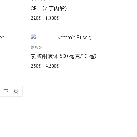
GBL（γ-丁内酯）
价
220
€
–
1.300
€
格
范
围：
220€
至
1.300€
氯胺酮
氯胺酮液体 500 毫克/10 毫升
价
250
€
–
4.200
€
格
范
围：
250€
至
4.200€
下一页