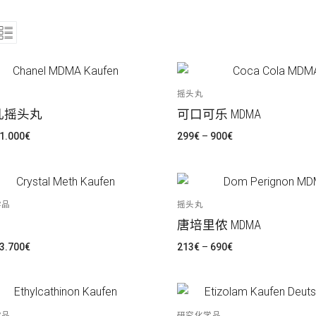
摇头丸
儿摇头丸
可口可乐 MDMA
价
价
1.000
€
299
€
–
900
€
格
格
范
范
围：
围：
300€
299€
至
至
1.000€
900€
学品
摇头丸
唐培里侬 MDMA
价
价
3.700
€
213
€
–
690
€
格
格
范
范
围：
围：
200€
213€
至
至
3.700€
690€
学品
研究化学品