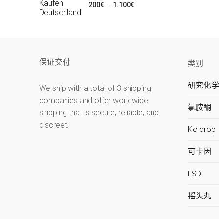
价
–
200
€
1.100
€
围：
5.000€
格
116€
范
至
围：
400€
200€
保证交付
类别
至
1.100€
研究化学
We ship with a total of 3 shipping
companies and offer worldwide
氯胺酮
shipping that is secure, reliable, and
discreet.
Ko drop
可卡因
LSD
摇头丸