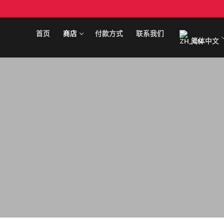
跳
至
内
首页
商店
付款方式
联系我们
简体中文
容
搜
索
首页
商店
可卡因
付款方式
KO 下降
联系我们